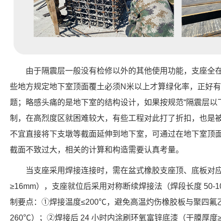
由于隔震层一般没有检修以外的其他使用功能，支座全
些地方规定地下室顶面覆土必须N米以上才算绿化率，正好
题；略感头痛的是地下室的结构设计，如果按规范“隔震层以
制，在高烈度区就困难较大，有些工程对此打了折扣，也是
不宜直接将下支墩等截面延伸到地下室，可通过在地下室顶
截面不致过大，相关的计算和构造需要认真考量。
当支座采用焊接连接时，需在盆式橡胶支座顶、底板对应位
≥16mm），支座就位后采用对称断续焊接法（焊段长度 50-1
制要点：①焊接温度≤200℃，避免高温灼伤橡胶板与聚四氟
260℃）；②焊接后 24 小时内涂刷环氧富锌底漆（干膜厚度≥