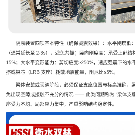
隔震装置四项基本特性（确保减震效果）：水平刚度低
（通常延长至 2-3s），避免共振；竖向刚度高：承受上部
15%；大水平变形能力：剪切应变≥250%，适应强震下的
擦或铅芯（LRB 支座）耗散地震能量，阻尼比≥5%。
梁体安装或现浇阶段，必须保证支座位置与标高准确，
免出现空隙或接触不充分的情况 —— 此类问题称为 “梁体支座
座受力不均、局部应力集中，严重影响结构稳定性。