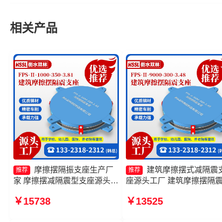
相关产品
摩擦摆隔振支座生产厂
建筑摩擦摆式减隔震
推荐
推荐
家 摩擦摆减隔震型支座源头工
座源头工厂 建筑摩擦摆隔
厂 摩擦摆隔震支座FPSII-
座生产厂家 FPS建筑摩擦
￥15738
￥13525
3000-300-3.48生产厂家 FPS-
座生产厂家 摩擦隔震支座
AS2A隔震支座厂家
厂家