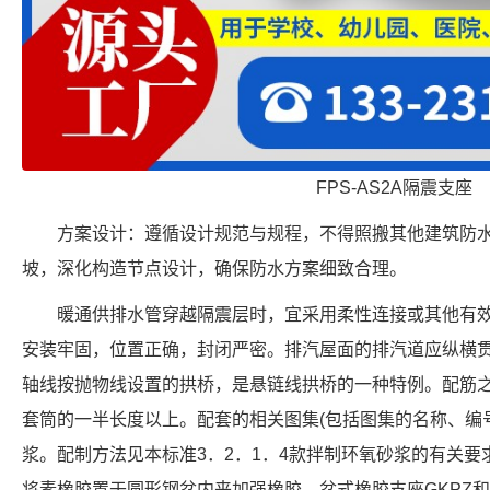
FPS-AS2A隔震支座
方案设计：遵循设计规范与规程，不得照搬其他建筑防
坡，深化构造节点设计，确保防水方案细致合理。
暖通供排水管穿越隔震层时，宜采用柔性连接或其他有
安装牢固，位置正确，封闭严密。排汽屋面的排汽道应纵横
轴线按抛物线设置的拱桥，是悬链线拱桥的一种特例。配筋
套筒的一半长度以上。配套的相关图集(包括图集的名称、编
浆。配制方法见本标准3．2．1．4款拌制环氧砂浆的有关
将素橡胶置于圆形钢盆内来加强橡胶。盆式橡胶支座GKPZ和