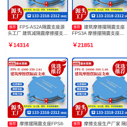
FPS-AS2A隔震支座源
建筑摩擦摆隔震支座
推荐
推荐
头工厂 建筑减隔震摩擦摆支座
FPS3A 摩擦摆隔震支座
源头工厂 摩擦摆隔震支座
FPSII-10000-300-3.48 摩
￥14314
￥21851
FPSII-9000-350-3.81 摩擦摆
支座-15.0ZX支座的价格 建
式橡胶隔震支座
摩擦摆隔震支座(FPS)生产
家
摩擦摆隔震支座FPSII-
摩擦支座生产厂家 隔
推荐
推荐