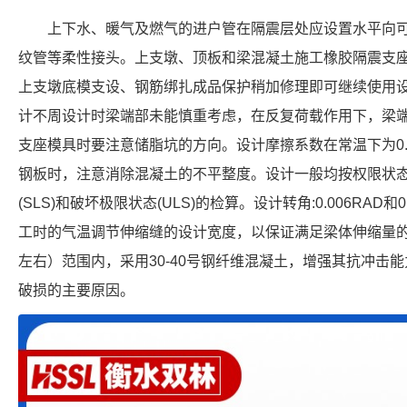
上下水、暖气及燃气的进户管在隔震层处应设置水平向
纹管等柔性接头。上支墩、顶板和梁混凝土施工橡胶隔震支
上支墩底模支设、钢筋绑扎成品保护稍加修理即可继续使用设计
计不周设计时梁端部未能慎重考虑，在反复荷载作用下，梁
支座模具时要注意储脂坑的方向。设计摩擦系数在常温下为0.0
钢板时，注意消除混凝土的不平整度。设计一般均按权限状
(SLS)和破坏极限状态(ULS)的检算。设计转角:0.006RAD
工时的气温调节伸缩缝的设计宽度，以保证满足梁体伸缩量的
左右）范围内，采用30-40号钢纤维混凝土，增强其抗冲击
破损的主要原因。