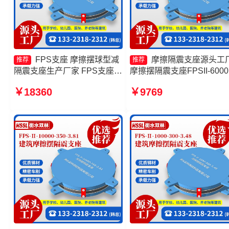
FPS支座 摩擦摆球型减
摩擦隔震支座源头工
推荐
推荐
隔震支座生产厂家 FPS支座厂
摩擦摆隔震支座FPSII-6000
家 隔震支座FPS-Ⅱ-2000-
400-4.11厂家 摩擦摆球型
￥18360
￥9769
500-3.8
震支座厂家 建筑摩擦摆式
支座