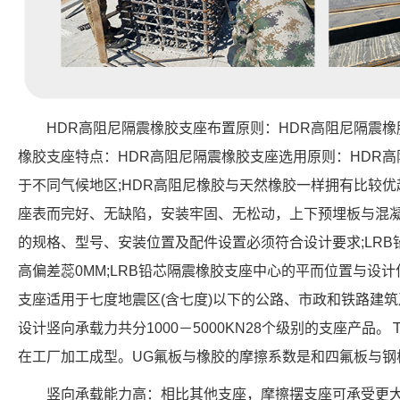
HDR高阻尼隔震橡胶支座布置原则：HDR高阻尼隔震橡
橡胶支座特点：HDR高阻尼隔震橡胶支座选用原则：HDR
于不同气候地区;HDR高阻尼橡胶与天然橡胶一样拥有比较优
座表而完好、无缺陷，安装牢固、无松动，上下预埋板与混凝
的规格、型号、安装位置及配件设置必须符合设计要求;LR
高偏差蕊0MM;LRB铅芯隔震橡胶支座中心的平而位置与设计
支座适用于七度地震区(含七度)以下的公路、市政和铁路建筑
设计竖向承载力共分1000－5000KN28个级别的支座产
在工厂加工成型。UG氟板与橡胶的摩擦系数是和四氟板与钢
竖向承载能力高：相比其他支座，摩擦摆支座可承受更