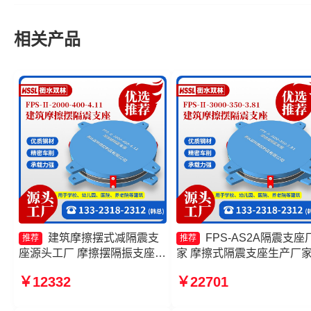
相关产品
建筑摩擦摆式减隔震支
FPS-AS2A隔震支座
推荐
推荐
座源头工厂 摩擦摆隔振支座生
家 摩擦式隔震支座生产厂
产厂家 摩擦摆减隔震球形支座
建筑隔震摩擦摆支座源头工
￥12332
￥22701
源头工厂 摩擦摆隔震支座
摩擦摆隔震支座
FBD