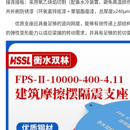
接连接板：采用氧乙炔焰切割（配备水冷装置，避免高温损伤橡
并补刷防锈漆（环氧富锌底漆 + 聚氨酯面漆，总厚度≥240μ
优质支座应具备足够的竖向刚度，能够有效传递上部结
的弹性变形能力以适应梁端的转动需求，并具有足够的剪切