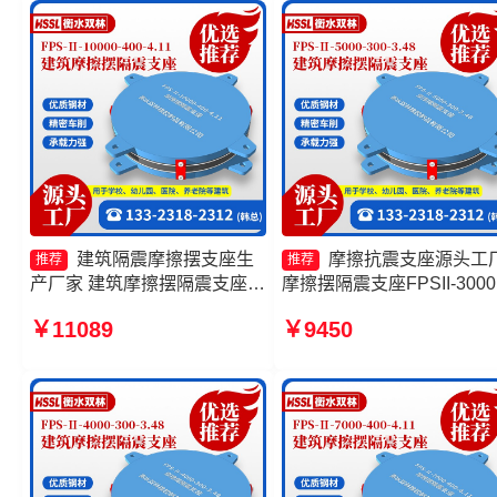
家
建筑隔震摩擦摆支座生
摩擦抗震支座源头工
推荐
推荐
产厂家 建筑摩擦摆隔震支座
摩擦摆隔震支座FPSII-3000
FPS3A厂家 建筑减隔震摩擦
350-3.81生产厂家 摩擦摆
￥11089
￥9450
摆支座源头工厂 建筑摩擦摆隔
震支座FJZQZ9000GD源头
震支座(FPS)厂家
厂 FPS摩擦摆支座生产厂