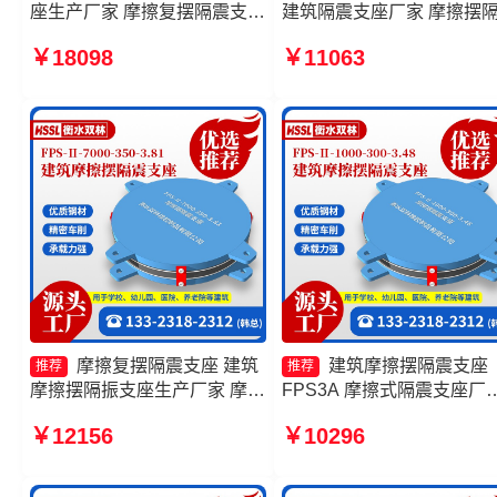
座生产厂家 摩擦复摆隔震支座
建筑隔震支座厂家 摩擦摆
FPS-AS2A隔震支座 摩擦支座
支座FPSII-4000-350-3.81
￥18098
￥11063
源头工厂
头工厂 摩擦摆球型减隔震
厂家
摩擦复摆隔震支座 建筑
建筑摩擦摆隔震支座
推荐
推荐
摩擦摆隔振支座生产厂家 摩擦
FPS3A 摩擦式隔震支座厂
摆隔震支座FPSII-5000-300-
摩擦摆隔震支座FPSII-2000
￥12156
￥10296
3.48厂家 摩擦摆式减震支座源
300-3.48源头工厂 建筑减
头工厂
摩擦摆支座源头工厂