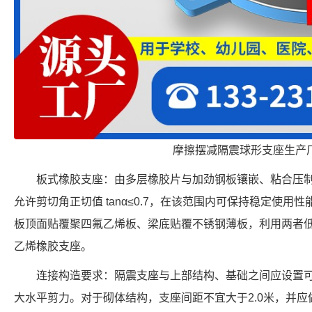
摩擦摆减隔震球形支座生产
板式橡胶支座：由多层橡胶片与加劲钢板镶嵌、粘合压制而
允许剪切角正切值 tanα≤0.7，在该范围内可保持稳定使
板顶面贴覆聚四氟乙烯板、梁底贴覆不锈钢薄板，利用两者
乙烯橡胶支座。
连接构造要求：隔震支座与上部结构、基础之间应设置
大水平剪力。对于砌体结构，支座间距不宜大于2.0米，并