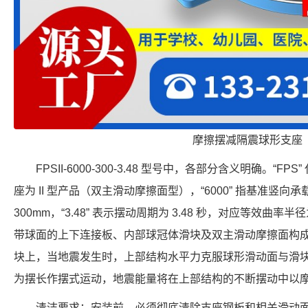
摩擦摆减隔震球形支座
FPSII-6000-300-3.48 型号中，各部分含义明确。“FP
座为 II 型产品（双主滑动摩擦面型），“6000” 指基准竖向承载力
300mm，“3.48” 表示摆动周期为 3.48 秒，对应等效曲率半
带球面的上下连接板、内部球冠体滑块及双主滑动摩擦面构
块上，当地震发生时，上部结构水平力克服球形滑动面与滑
为摆长作摆式运动，地震能量将在上部结构的不断摆动中以
清洁要求：安装前，必须彻底清除支座钢板和相关滑动