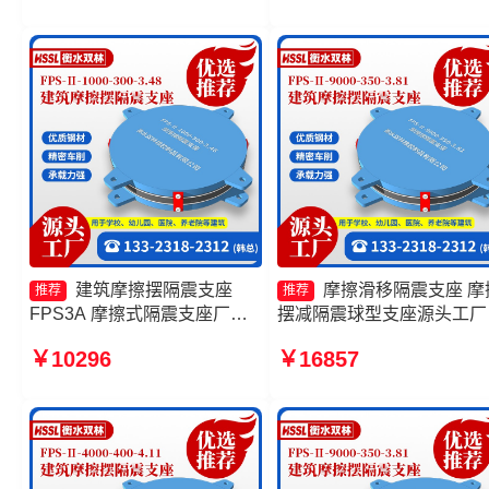
厂家
摆隔震支座FPSII-4000-400
4.11源头工厂
建筑摩擦摆隔震支座
摩擦滑移隔震支座 摩
推荐
推荐
FPS3A 摩擦式隔震支座厂家
摆减隔震球型支座源头工厂
摩擦摆隔震支座FPSII-2000-
擦摆隔震支座FPSII-9000-
￥10296
￥16857
300-3.48源头工厂 建筑减隔震
400-4.11 摩擦摆减隔震球
摩擦摆支座源头工厂
座生产厂家