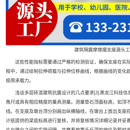
建筑隔震摩擦摆支座源头工
这些性能指标需要通过严格的检测验证，确保支座在实
程中，通过绘制拉伸荷载与拉伸位移曲线，根据曲线的变化
极限承载力。
浅谈多层砖混建筑抗震设计的几点要求[J].黑龙江科技信息
角尺或具有相应精度的量具测量。测量垫石顶面标高，如顶
线。在支座及墩台顶分别画出纵横轴线，在墩台上放出支座
计纸提供的梁底标高进行复核，并将复核情况详细记录并妥
片与墩台之间的实践间隔，并察看放置千斤顶的地位及暂时