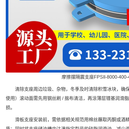
摩擦摆隔震支座FPSII-8000-400-
清除支座周边垃圾、杂物，冬季及时清除积雪冰块，确
使用）滚动面需先用钢丝刷 / 揩布清洁，再涂薄层锂基润滑脂
损。
滑板支座安装前，需依据相关规范用棉丝蘸取丙酮或酒
质；同时将支座储油槽内注满指定型号的硅脂润滑油，减少