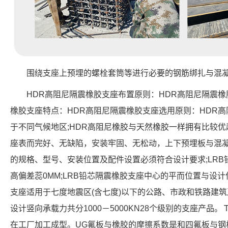
围绕支座上预埋的螺栓套筒等进行必要的钢筋绑扎与混
HDR高阻尼隔震橡胶支座布置原则：HDR高阻尼隔震橡
橡胶支座特点：HDR高阻尼隔震橡胶支座选用原则：HDR
于不同气候地区;HDR高阻尼橡胶与天然橡胶一样拥有比较优
座表而完好、无缺陷，安装牢固、无松动，上下预埋板与混凝
的规格、型号、安装位置及配件设置必须符合设计要求;LR
高偏差蕊0MM;LRB铅芯隔震橡胶支座中心的平而位置与设计
支座适用于七度地震区(含七度)以下的公路、市政和铁路建筑
设计竖向承载力共分1000－5000KN28个级别的支座产
在工厂加工成型。UG氟板与橡胶的摩擦系数是和四氟板与钢