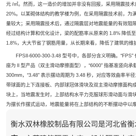
元 /㎡。然而，这一造价的增加并非没有回报，采用隔震技术后
20%。以某砌体结构的教学楼为例，在采用隔震技术前，为
量较大；采用隔震技术后，通过隔震层对地震能量的有效阻
经过结构计算和优化设计，梁的配筋率从原来的 1.8% 降低至 1
1.8%，大大节省了钢筋用量，从长期来看，降低了建筑的维
FPSII-6000-300-3.48 型号中，各部分含义明确。“FP
座为 II 型产品（双主滑动摩擦面型），“6000” 指基准竖向承载力
300mm，“3.48” 表示摆动周期为 3.48 秒，对应等效曲率半
带球面的上下连接板、内部球冠体滑块及双主滑动摩擦面构
块上，当地震发生时，上部结构水平力克服球形滑动面与滑
为摆长作摆式运动，地震能量将在上部结构的不断摆动中以
衡水双林橡胶制品有限公司是河北省衡