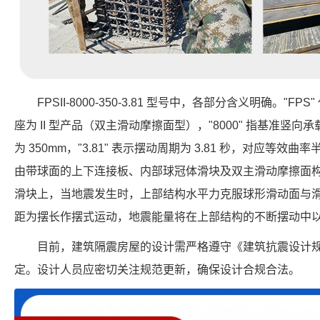
FPSII-8000-350-3.81 型号中，各部分含义明确。"FP
座为 II 型产品（双主滑动摩擦面型），"8000" 指基准竖向承载力
为 350mm，"3.81" 表示摆动周期为 3.81 秒，对应等效曲
由带球面的上下连接板、内部球冠体滑块及双主滑动摩擦面
滑块上，当地震发生时，上部结构水平力克服球形滑动面与
距为摆长作摆式运动，地震能量将在上部结构的不断摆动中
目前，建筑隔震房屋的设计需严格遵守《建筑抗震设计
定。设计人员应密切关注规范更新，确保设计合规合法。