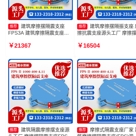
建筑摩擦摆隔震支座
建筑摩擦摆隔振支座 
推荐
推荐
FPS3A 建筑摩擦隔震支座源
擦抗震支座源头工厂 摩擦
头工厂 摩擦摆支座定制源头工
震支座FPSII-10000-400-4.
￥21367
￥16504
厂 摩擦摆隔震支座FPSII-
摩擦摆减隔震球型支座生产
5000-400-4.11生产厂家
家
建筑隔震摩擦摆支座源
摩擦式隔震支座厂家 
推荐
推荐