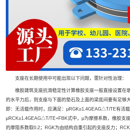
支座在长期使用中可能出现以下问题，需针对性治理：
橡胶建筑支座抗滑稳定性计算橡胶支座一般直接设置在
的水平力后，则支座与下面的垫石及上面的梁底间要有足够
即：无活载作用时，应满足：μRGK≥1.4GEAG△T/TE有
μRCK≥1.4GEAG△T/TE+FBK式中，μ为摩擦系数，橡
的摩阻系数取0.2；RGK为由结构自重引起的支座反力；R