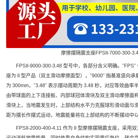
摩擦摆隔震支座FPSII-7000-300-3
FPSII-9000-300-3.48 型号中，各部分含义明确。"FP
座为 II 型产品（双主滑动摩擦面型），"9000" 指基准竖向承载力
为 300mm，"3.48" 表示摆动周期为 3.48 秒，对应等效曲
由带球面的上下连接板、内部球冠体滑块及双主滑动摩擦面
滑块上，当地震发生时，上部结构水平力克服球形滑动面与
距为摆长作摆式运动，地震能量将在上部结构的不断摆动中
FPSII-2000-400-4.11 作为 II 型摩擦摆隔震支
运动消耗地震能量，同时依靠自身结构实现震后复位，残余