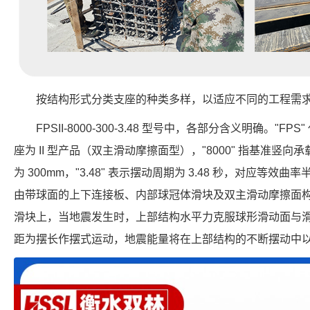
按结构形式分类支座的种类多样，以适应不同的工程需
FPSII-8000-300-3.48 型号中，各部分含义明确。"FP
座为 II 型产品（双主滑动摩擦面型），"8000" 指基准竖向承载力
为 300mm，"3.48" 表示摆动周期为 3.48 秒，对应等效曲
由带球面的上下连接板、内部球冠体滑块及双主滑动摩擦面
滑块上，当地震发生时，上部结构水平力克服球形滑动面与
距为摆长作摆式运动，地震能量将在上部结构的不断摆动中