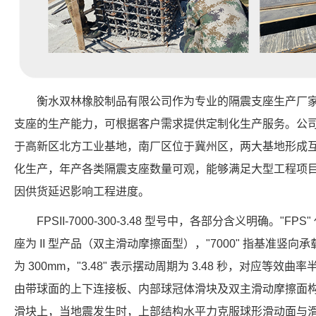
衡水双林橡胶制品有限公司作为专业的隔震支座生产厂家，具备 FP
支座的生产能力，可根据客户需求提供定制化生产服务。公
于高新区北方工业基地，南厂区位于冀州区，两大基地形成
化生产，年产各类隔震支座数量可观，能够满足大型工程项
因供货延迟影响工程进度。
FPSII-7000-300-3.48 型号中，各部分含义明确。"FP
座为 II 型产品（双主滑动摩擦面型），"7000" 指基准竖向承载力
为 300mm，"3.48" 表示摆动周期为 3.48 秒，对应等效曲
由带球面的上下连接板、内部球冠体滑块及双主滑动摩擦面
滑块上，当地震发生时，上部结构水平力克服球形滑动面与