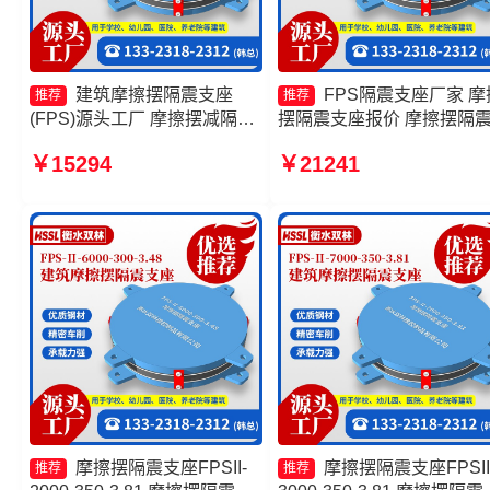
建筑摩擦摆隔震支座
FPS隔震支座厂家 摩
推荐
推荐
(FPS)源头工厂 摩擦摆减隔震
摆隔震支座报价 摩擦摆隔
型支座价格 摩擦抗震支座生产
座FPSII-2000-400-4.11源
￥15294
￥21241
厂家 摩擦摆式减震支座
工厂 摩擦摆减隔震球型支
产厂家
摩擦摆隔震支座FPSII-
摩擦摆隔震支座FPSII
推荐
推荐