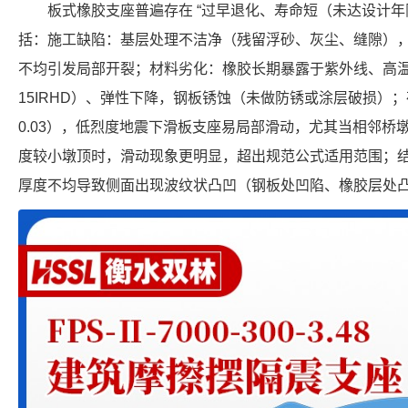
板式橡胶支座普遍存在 “过早退化、寿命短（未达设计年限 
括：施工缺陷：基层处理不洁净（残留浮砂、灰尘、缝隙）
不均引发局部开裂；材料劣化：橡胶长期暴露于紫外线、高
15IRHD）、弹性下降，钢板锈蚀（未做防锈或涂层破损）
0.03），低烈度地震下滑板支座易局部滑动，尤其当相邻桥
度较小墩顶时，滑动现象更明显，超出规范公式适用范围；
厚度不均导致侧面出现波纹状凸凹（钢板处凹陷、橡胶层处