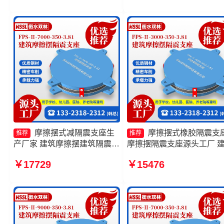
3.81厂家 摩擦式隔震支座厂家
4.11厂家 摩擦摆减隔震支
FJZQZ9000GD厂家
摩擦摆式减隔震支座生
摩擦摆式橡胶隔震支
推荐
推荐
产厂家 建筑摩擦摆建筑隔震支
摩擦摆隔震支座源头工厂 
座生产厂家 摩擦摆隔震支座
摩擦摆隔振支座 摩擦滑移
￥17729
￥15476
FPSII-9000-400-4.11厂家 摩
支座厂家
擦摆隔震支座FPSII-8000-
350-3.81厂家