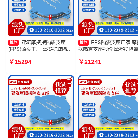
建筑摩擦摆隔震支座
FPS隔震支座厂家 摩
推荐
推荐
(FPS)源头工厂 摩擦摆减隔震
摆隔震支座报价 摩擦摆隔
型支座价格 摩擦抗震支座生产
座FPSII-2000-400-4.11源
￥15294
￥21241
厂家 摩擦摆式减震支座
工厂 摩擦摆减隔震球型支
产厂家