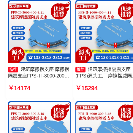
400-4.11生产厂家
建筑摩擦摆支座 摩擦摆
建筑摩擦摆隔震支座
推荐
推荐
隔震支座FPS-Ⅱ-8000-200生
(FPS)源头工厂 摩擦摆减隔
产厂家 建筑摩擦摆减隔震支座
型支座价格 摩擦抗震支座
￥14174
￥15294
生产厂家 摩擦摆减隔震支座源
厂家 摩擦摆式减震支座
头工厂