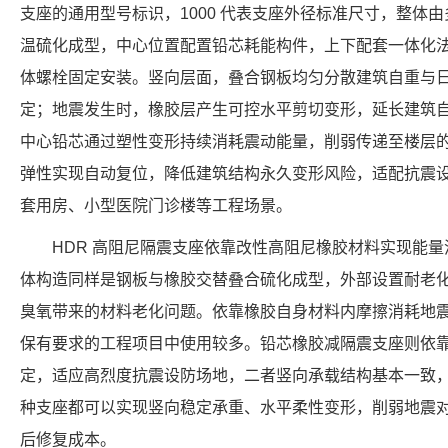
支座的通用型号标识，1000 代表支座外径标准尺寸，整体
温硫化成型，中心位置配置铅芯耗能构件，上下配套一体化
体螺栓固定安装。竖向层面，叠合钢板均匀分散建筑自重与
定；地震发生时，橡胶层产生可控水平剪切变形，延长建筑
中心铅芯通过塑性变形持续消耗震动能量，削弱传递至楼层
弹性实现自动复位，降低建筑结构永久变形风险，适配抗震
套用房、小型医院门诊楼等工程场景。
HDR 高阻尼隔震支座依靠改性高阻尼橡胶材料实现能
体构造同样是钢板与橡胶交替叠合硫化成型，外部设置耐老
臭氧带来的材料老化问题。依靠橡胶自身材料内摩擦消耗地
保有要求的工程项目中使用较多。铅芯橡胶减隔震支座则依
定，适应高烈度抗震设防场地，二者竖向承载结构基本一致
种支座都可以实现竖向稳定承重、水平柔性变形，削弱地震
后修复成本。