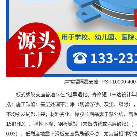
摩擦摆隔震支座FPSII-10000-400
板式橡胶支座普遍存在 “过早退化、寿命短（未达设计年限 
括：施工缺陷：基层处理不洁净（残留浮砂、灰尘、缝隙）
不均引发局部开裂；材料劣化：橡胶长期暴露于紫外线、高
15IRHD）、弹性下降，钢板锈蚀（未做防锈或涂层破损）
0.03），低烈度地震下滑板支座易局部滑动，尤其当相邻桥