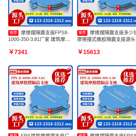
摩擦摆隔震支座FPSII-
摩擦摆隔震支座多少
推荐
推荐
1000-350-3.81厂家 建筑摩擦
摩擦摆式橡胶隔震支座源头
摆式隔震支座厂家 摩擦摆隔震
厂 摩擦摆隔震支座FPSII-
￥7341
￥15613
支座FPSII-9000-350-3.81 建
3000-300-3.48源头工厂 FP
筑摩擦摆减隔震支座源头工厂
AS2A隔震支座生产厂家
FPS建筑摩擦摆支座厂
摩擦摆隔震支座FPSII