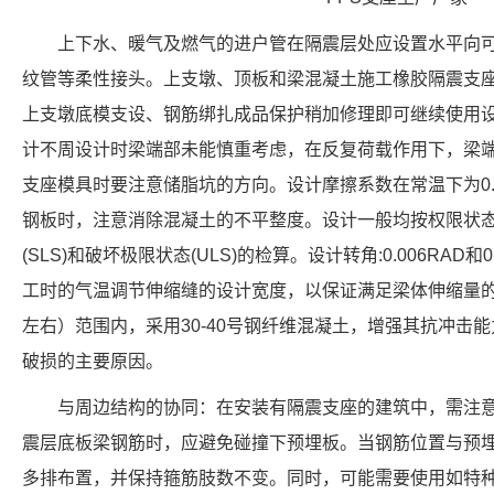
上下水、暖气及燃气的进户管在隔震层处应设置水平向
纹管等柔性接头。上支墩、顶板和梁混凝土施工橡胶隔震支
上支墩底模支设、钢筋绑扎成品保护稍加修理即可继续使用设计
计不周设计时梁端部未能慎重考虑，在反复荷载作用下，梁
支座模具时要注意储脂坑的方向。设计摩擦系数在常温下为0.0
钢板时，注意消除混凝土的不平整度。设计一般均按权限状
(SLS)和破坏极限状态(ULS)的检算。设计转角:0.006RAD
工时的气温调节伸缩缝的设计宽度，以保证满足梁体伸缩量的
左右）范围内，采用30-40号钢纤维混凝土，增强其抗冲击
破损的主要原因。
与周边结构的协同：在安装有隔震支座的建筑中，需注
震层底板梁钢筋时，应避免碰撞下预埋板。当钢筋位置与预
多排布置，并保持箍筋肢数不变。同时，可能需要使用如特种