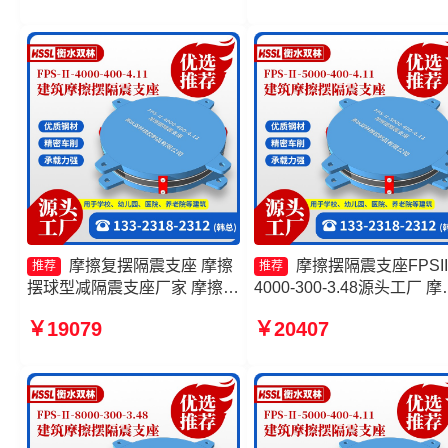
3.48厂家 摩擦摆式橡胶隔震支
6000-400-4.11源头工厂
座源头工厂
摩擦复摆隔震支座 摩擦
摩擦摆隔震支座FPSII
推荐
推荐
摆球型减隔震支座厂家 摩擦摆
4000-300-3.48源头工厂 摩
隔震支座FPSII-10000-400-
摆隔震支座FPSII-4000-400
￥19079
￥20407
4.11厂家 减隔震摩擦摆支座
4.11厂家 摩擦摆隔振支座 
擦摆隔震支座FPSII-8000-
350-3.81源头工厂