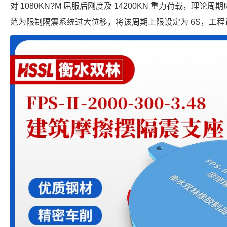
对 1080KN?M 屈服后刚度及 14200KN 重力荷载，理论周期应为
范为限制隔震系统过大位移，将该周期上限设定为 6S，工