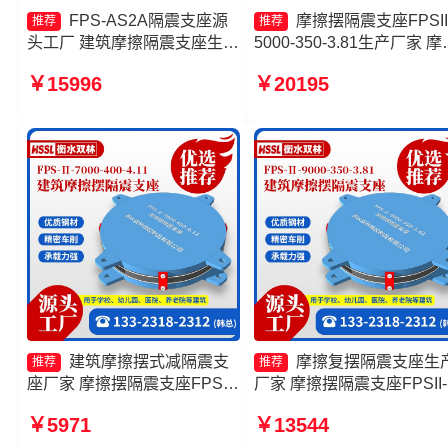
FPS-AS2A隔震支座源
摩擦摆隔震支座FPSII
推荐
推荐
头工厂 建筑摩擦隔震支座生产
5000-350-3.81生产厂家 摩
厂家一套生产厂家 摩擦摆隔振
摆球型减隔震支座生产厂家
￥15996
￥20195
支座生产厂家 摩擦摆式减隔震
擦摆式橡胶隔震支座源头工
支座源头工厂
摩擦摆隔震支座FPSII-2000
300-3.48厂家
建筑摩擦摆式减隔震支
摩擦复摆隔震支座生
推荐
推荐
座厂家 摩擦摆隔震支座FPSII-
厂家 摩擦摆隔震支座FPSII-
9000-350-3.81 摩擦摆减隔震
5000-350-3.81厂家 建筑摩
￥5971
￥13544
支座 摩擦摆隔震支座FPSII-
摆式减隔震支座 摩擦摆隔