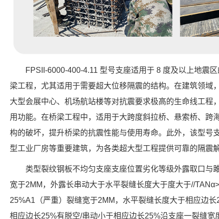
FPSII-6000-400-4.11 型号支座适用于 8 度及
梁工程，尤其适用于需要超大位移隔震的结构。在建筑领域
大型会展中心、机场航站楼等对抗震要求极高的生命线工程
用功能。在桥梁工程中，适用于大跨度斜拉桥、悬索桥、跨
构的破坏，提升桥梁的抗震性能与使用寿命。此外，该型号
型工业厂房等重要建筑，为各类超大型工程提供可靠的隔震
类型裂纹钢板不均匀支座支座位置劣化等级外露取口与雎
宽于2MM，外露长串动大于水平裂缝长度大于度大于//TANα>0
25%A1（严重）裂缝宽于2MM，水平裂缝长度大于相应边
相应边长25%有脱空/串动小于相应边长25%沿支座一裂缝宽