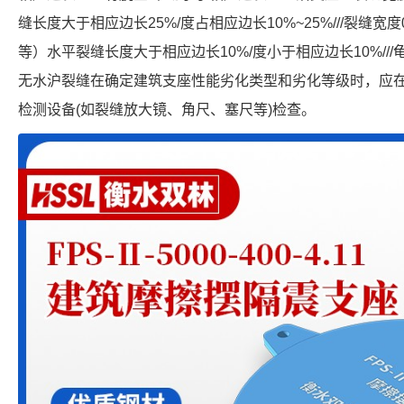
缝长度大于相应边长25%/度占相应边长10%~25%///裂缝宽度
等）水平裂缝长度大于相应边长10%/度小于相应边长10%///龟
无水沪裂缝在确定建筑支座性能劣化类型和劣化等级时，应
检测设备(如裂缝放大镜、角尺、塞尺等)检查。