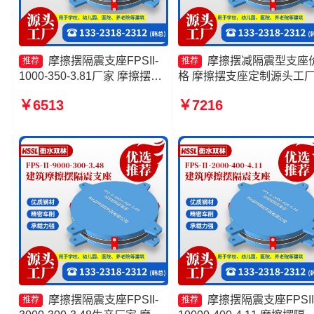
摩擦摆隔震支座FPSII-
摩擦摆减隔震型支座
推荐
推荐
1000-350-3.81厂家 摩擦摆式
格 摩擦摆支座定制源头工
橡胶隔震支座源头工厂 摩擦抗
建筑摩擦摆支座生产厂家 F
￥6513
￥7216
震支座价格 摩擦摆隔震支座
隔震支座厂家
FPSII-1000-400-4.11
摩擦摆隔震支座FPSII-
摩擦摆隔震支座FPSII
推荐
推荐